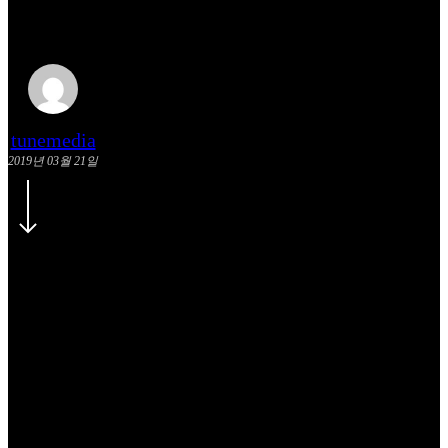
downtown
tunemedia
2019년 03월 21일