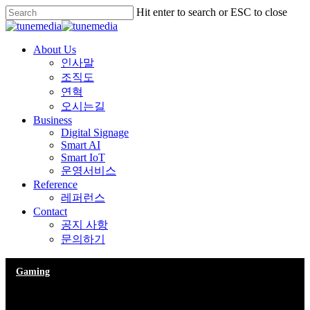
Skip
Hit enter to search or ESC to close
to
Close
main
Search
content
Menu
About Us
인사말
조직도
연혁
오시는길
Business
Digital Signage
Smart AI
Smart IoT
운영서비스
Reference
레퍼런스
Contact
공지 사항
문의하기
Gaming
10 Tips for what to do